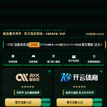
大瓦格納點評：艾薩克防守恩比德有一手 我還
是少插手為妙.