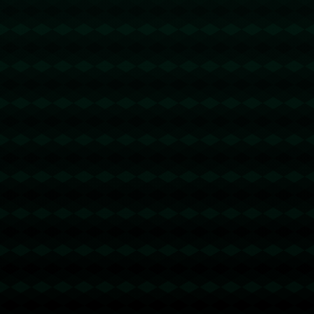
同时，这个观点也展现出了一名职业球员的战术智慧：适时
地**让合适的人承担关键任务**，既能够发挥队友的强项，
又避免资源浪费甚至战术失误。而艾萨克，再次证明了自己
的防守是魔术队的关键资产。
---
### **经典案例：艾萨克如何在场上“吃掉”恩比德**