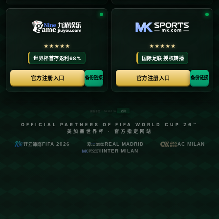
栏目：伟德投注站官网
发布时间：2026-02-09
# 大瓦格纳点评：艾萨克防守恩比德有一手，我还是少插手
为妙
在一场激烈的NBA比赛中，球员之间的对决总能擦出火