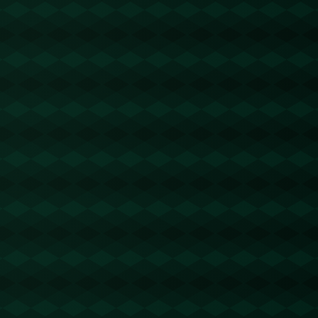
00米接力项目中斩获亚军，这一成绩不仅展现了中国短道速滑
赛一开始，各队选手迅速进入状态，**中国队以高度默契的
力优势，稳扎稳打地保持自己的节奏。在最后几圈的角逐中，
，依然赢得了观众的喝彩。