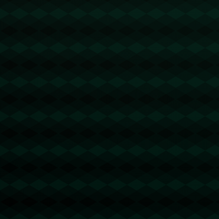
此次银牌背后，凸显了中国短道速滑队近年来屡创佳绩的几
1. **团队默契与配合**：男子5000米接力比拼的
键。
2. **综合技术能力**：接力赛事的一个核心在于速度
3. **新老结合的阵容**：在中国队的阵容中，既有经验
养了更多潜力新人。