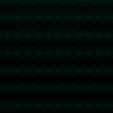
018年平昌冬奥会到2022年北京冬奥会，中国队始终是短道速滑舞台
多个短道速滑项目上进入决赛并摘得奖牌，为后续的赛事积累了丰富的经
"厚积薄发"的特质**。尽管短道速滑是高变数项目，存在撞击、摔倒、犯
原因。