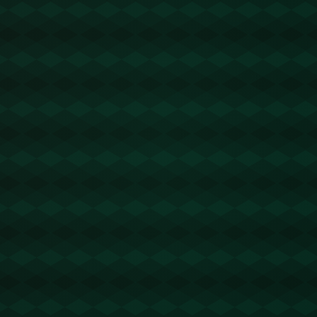
展现强大实力**
冰迷的关注。在刚刚结束的**短道速滑世锦赛**中，中国队在男子50
各地的顶尖队伍，包括老对手韩国队以及实力强劲的加拿大队和意大利队。比
度造成其他对手极大的追击压力。
国队的选手并未急于在短时间内反超，而是有效利用长距离接力赛的耐
激烈拉锯**。尽管遗憾未能逆转拿下冠军，但最终以微弱的劣势获得亚军