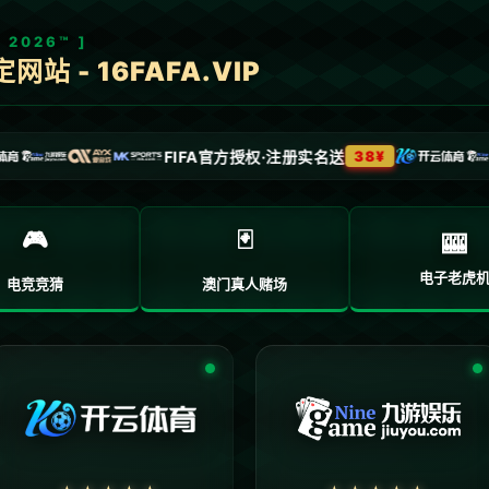
首页
关于我们