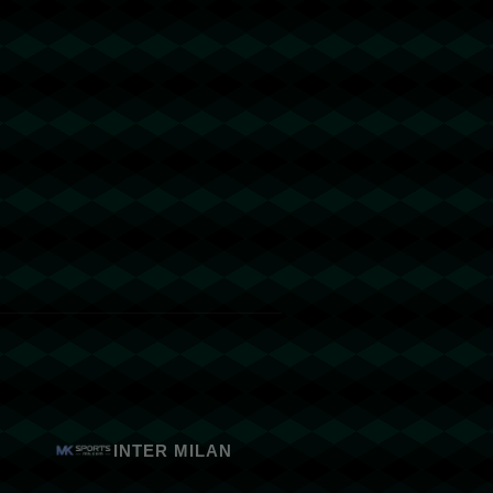
要进一步提升技术细节，例如更高效的换棒方式以及更灵活的
技体育的辉煌，更是一支队伍为梦想拼搏的执着信念。
网