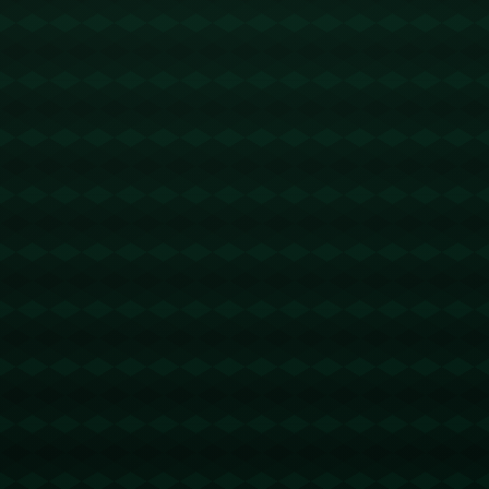
上不再是昔日的銅牆鐵壁，而進攻端的格列茲曼和蘇亞雷斯
搭檔也未能激活。這場失利讓皇馬進一步擴大了積分榜的領
先優勢，展現了他們的冠軍競爭力。
### **巴薩陷入膠著，哈維的重建任務仍任重道遠**
第16輪中，**巴塞羅那**客場挑戰奧薩蘇納，這一場比賽原
本被認為是巴塞羅那穩定軍心、收穫分數的良機，卻成了一
個艱難的夜晚。雖然新星加維在開場階段為巴薩貢獻了一記
精彩助攻，協助德佩破門，但巴薩的後防再次暴露了年輕球
員經驗不足的弱點。奧薩蘇納在禁區內的高壓逼搶讓巴薩多
次失誤，最終以1-1握手言和。
這場比賽顯示出，巴薩的年輕化重建仍需要時間，特別是解
決防守上的漏洞和缺乏穩定的進攻組織能力。哈維將面臨更
多考驗，而巴薩目前在聯賽中段的排名已經讓他們的歐冠席