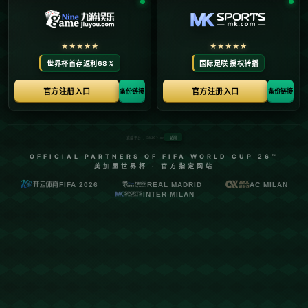
**21-22賽季西甲聯賽第16輪比賽集錦：頂級對決與焦點之
戰**
西甲聯賽作為世界五大聯賽之一，一直以來憑藉其激烈的競
爭和技術流派吸引著無數球迷的目光。在**2021-2022賽季
的西甲聯賽第16輪中**，各支球隊延續了高強度的對抗，而
一些焦點賽事更是成為了當輪比賽的絕對亮點。以下讓我們
聚焦第16輪的比賽集錦，看看這一輪究竟有哪些值得一提的
畫面與故事。
### **皇馬主場力克馬競，繼續領跑積分榜**