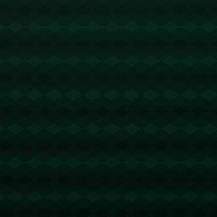
能力**被誉为“下一个超级巨星”。在本赛季的30场比赛中，他平均每场贡献
碍。持续的伤病使得他的职业生涯充满了不确定性。
耀眼的表现。他的场均得分达到了24.6分，篮下统治力依旧无可匹敌。尤
充满了观赏性。**然而，伤病在关键时刻让他缺席，成为球队无法忽视的隐