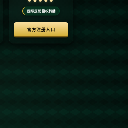
.6分7.2篮板5.3助攻.