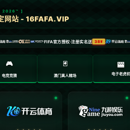
首页
关于我们