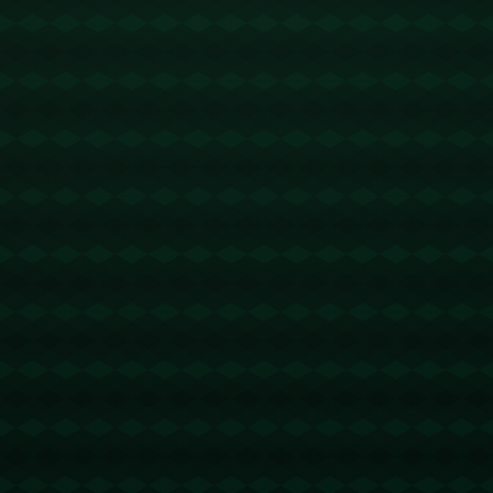
控球率，但在关键时刻频频失误，未能把握住进球机会。诺
丁汉森林则显得更为顽强，他们凭借准确的传球和不懈的跑
动，在比赛的最后时刻完成绝杀，让曼城无功而返。
这种情况不仅让曼城的铁杆粉丝失望，也让他们在积分榜上
的位置岌岌可危。目前，曼城的积分形势不容乐观，若不及
时调整策略，他们很可能跌出前四。这对于一个一直以来霸
占榜前三的球队来说，无疑是一个急需解决的问题。
**英超竞争加剧 蓝月亮如何应对**
英超联赛的竞争越来越激烈，毕竟不仅有曼城，还有阿森
纳、利物浦、切尔西等实力强劲的球队虎视眈眈。因此，每
个赛季都像一场没有硝烟的战争。对于曼城来说，**管理与
战术的调整**成为迫在眉睫的任务。
首先，曼城需要在接下来的比赛中提高进攻效率，尤其是在