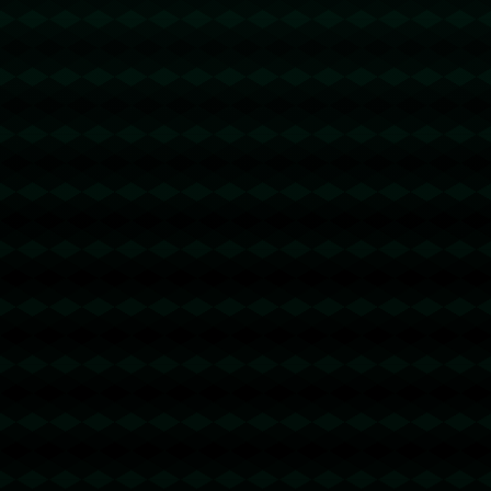
在这场充满悬念的比赛后，英超的竞争格局又一次显现出其
不可预测性。对于球迷而言，这种紧张感增加了观看比赛的
乐趣。然而，对于曼城和其他球队而言，如何在风云变幻的
积分榜中保持优势，将是考验管理和战略的重要时刻。不论
蓝月亮能否从绝杀中恢复，他们的每一步调整都将影响未来
的走势。对于足球世界而言，这一切终将成就新的传奇。