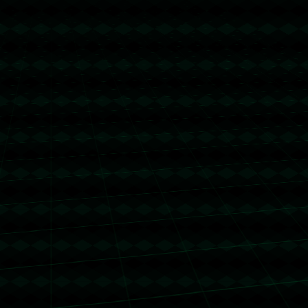
上一篇：
巴薩亮相23／24賽季第三球衣 淺水綠色的獨特設計.
下一篇：
亮话体坛 ｜ 国足绝杀是“天助自助者”，18强赛下半程“含金量”还将上升.