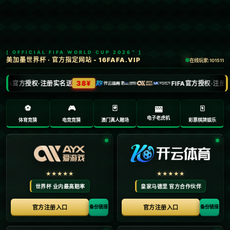
英超｜ 遭森林绝杀 蓝月亮恐跌出前4.
栏目：伟德投注站官网
发布时间：2026-02-09