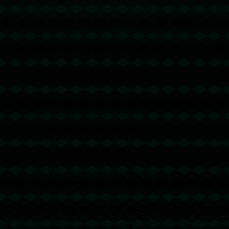
在这场引人注目的意甲对决中，无论是都灵的**防守反击
**，还是AC米兰的**进攻火力**，都将是全场比赛的关键
看点。究竟是都灵的坚韧防守能够阻挡米兰的强势进攻，还
是AC米兰以全面的实力攻克都灵防线，赛场上的任何一个
瞬间都有可能成为决定胜负的关键时刻。让我们一起拭目以
待这场充满悬念的比赛。