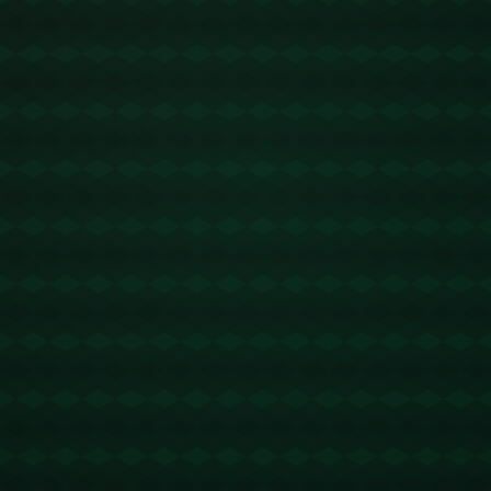
**都灵的防守反击**
都灵本赛季在防守端的表现尤为突出，**尤其是在主场，球
队善于利用反击和定位球机会得分**。在对阵米兰的比赛
中，都灵或将继续发挥其防守上的**韧性**。他们的一大优
势在于中后场球员的密切配合和快速反击的精准度。
**AC米兰的进攻火力**
再看AC米兰，球队在进攻端展现出了强大的**火力**。锋
线上经验丰富的球员和中场创造力丰富的组合，使得米兰在
比赛中往往能够创造出大量的得分机会。AC米兰的胜利关
键在于能否破解都灵的防守阵型，这考验着球队的战术变化
以及球员之间的默契。
**过往交锋记录影响战局**