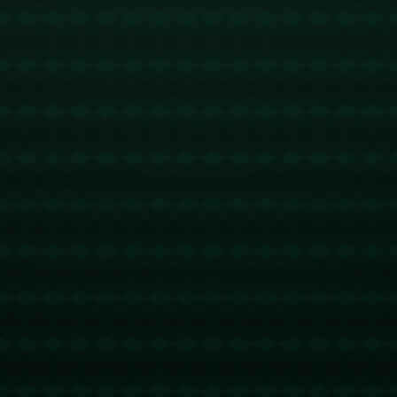
历史交锋数据往往能够为我们提供一些参考。在过去的几次
交锋中，米兰对都灵的战绩较为**占优**。然而，都灵并非
没有反扑的可能，特别是在主场作战时，他们曾数次给强队
制造困难。这种对战历史可能在心理上给两队带来不同影
响，也为本场比赛的结果增添了一份不确定性。