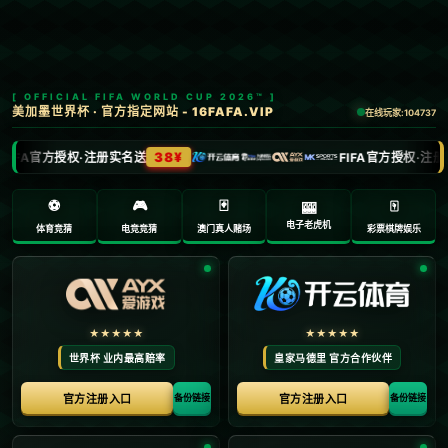
【足球】周六018意甲联赛推荐：都灵VSAC米
兰.