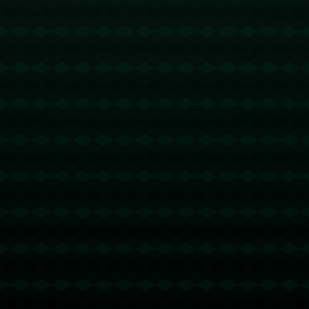
**球队动态与阵容变数**
**都灵与AC米兰两队在阵容上的变化可能会是比赛的重要
变量**。若某方主力球员因伤缺席，将显著影响比赛走势。
近几场比赛中，某些球员的状态起伏也可能给教练在排兵布
阵时带来考验。因此，赛前的球队动态和伤停信息也将是关
注的重点。
**小结**