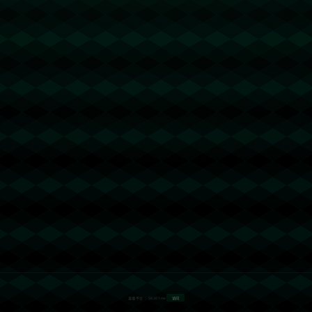
他对胜利的渴望和对个人表现的不满。**比尔的这一举动**无疑是对自
苦训练态度对于太阳队接下来的赛程是一个积极的信号。
**。太阳的失利不仅仅因为个人发挥，而是整体缺乏协调和化学反应。同
联赛中稳操胜券。
一次学习和自我反省的机会。杜兰特、比尔这样的球员能否重新激活太
场上不可忽视的重要因素。
双+生涯160三双.