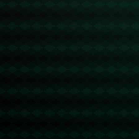
**太阳惨败！杜兰特23+6+2，赛后华子找杜兰特，比尔未
在一场备受瞩目的NBA比赛中，菲尼克斯太阳队意外遭遇
林狼的球员华子特意前去找杜兰特交流，而太阳的另一位核
**杜兰特的表现虽稳，但未能救主**
对于太阳队而言，杜兰特依旧是那个强力的得分手，以其稳
究导致了惨败局面。杜兰特**23+6+2**的表现虽亮眼，
**华子找杜兰特：年轻球员的学习与交流**
值得注意的是，赛后森林狼队的新星华子特意去找了杜兰特
职业生涯增添了宝贵的经验。这一小插曲也反映出年轻球员