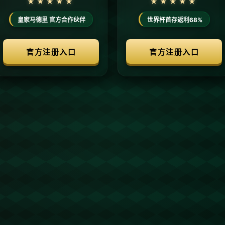
惨败！杜兰特23+6+2，赛后华子找杜兰特，比尔未
栏目：伟德投注站官网
发布时间：2026-02-09