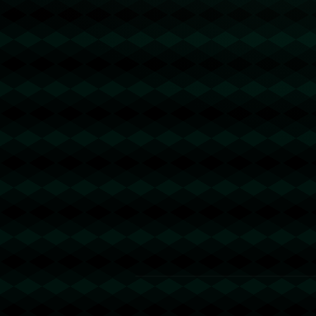
**比尔未退场：坚韧不拔的意志**
而布拉德利·比尔在比赛结束后选择留在球场加练，显示出
尔而言，再多的天赋也需要无数次的练习来兑现，而他的刻
**团队合作的重要性再度凸显**
这场比赛的结果让人们再一次认识到**团队合作的重要性
战并非长久之计，只有齐心协力、默契配合，才能在激烈的
在这场比赛中，我们不仅看到了一次失败的教训，更看到了
未来的比赛中，背后的团队默契与个人意志将继续成为竞技
上一篇：
法拉利F1中国站成绩遭取消.
下一篇：
掘金击败雄鹿：约基奇复出豪取39+10+10，本季30三