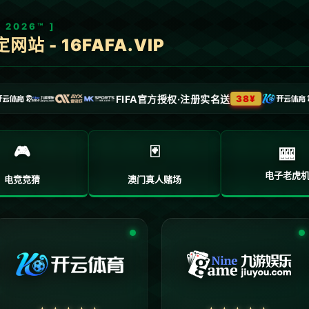
首页
关于我们