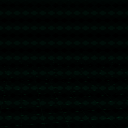
外线三分球防守和提升内线协作，他们不仅在比赛中占据主
动，还能够有效地限制对手的得分。这种战术调整不仅为当
前赛季的胜利打下坚实基础，也为未来的比赛提供了可行的
策略。根据近期数据分析，勇士队在下半赛季很可能继续延
续这一良好势头，从而影响西部季后赛的整体布局。
***结论式前瞻***
总的来看，金州勇士队在这场比赛中的出色表现为球队和球
迷带来了新的希望。**在西部格局变动的关键时刻，这场胜
利必将成为勇士迈向辉煌未来的重要转折点**。随着赛季的
深入，勇士队有望凭借其强大的团队优势和战术革新，在竞
争激烈的西部赛区脱颖而出。球迷们也将继续关注这一传奇
球队的最新动态，期待着更多激动人心的赛场瞬间。
上一篇：
刘热翔再婚多年无子，前妻爆料引发热议.