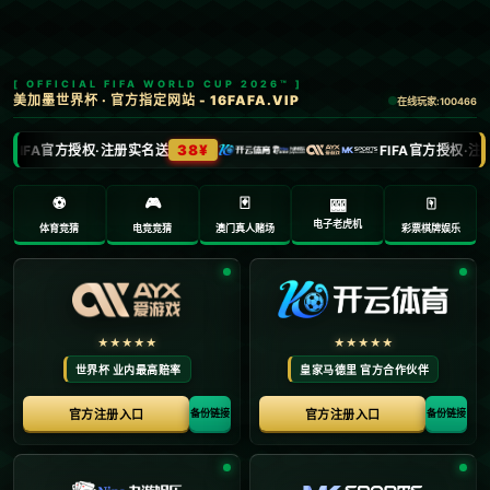
勇士大胜42分，西部格局生变.
栏目：伟德投注站官网
发布时间：2026-02-09