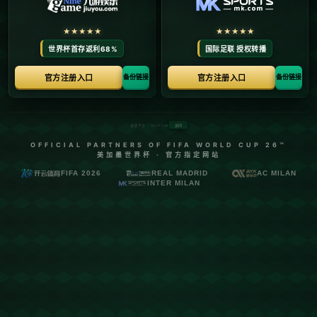
**勇士大胜42分，西部格局生变：解析赛季变幻**
随着NBA赛季的不断深入，每场比赛都有可能改变西部格
局。在最近的一场比赛中，金州勇士队以**42分的优势**大
胜对手，这不仅让球迷们热血沸腾，更引发了关于西部季后
赛形势的新一轮讨论。那么，这场比赛究竟怎样改变了西部
格局？本文将深入解析这一现象。