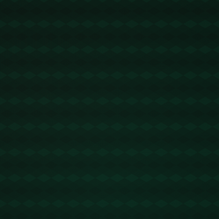
在马来西亚的体育界，排球一直是一项备受关注的运动。最
近，雪兰莪排球总会的改选结果引来了广泛的关注，**卓伟
当选为新的会长**，这一消息给排球爱好者带来了无限的期
待。作为一个有着丰富经验的领袖，卓伟承诺将竭力推动雪
兰莪的排球影响力，让这项运动在更广阔的舞台上展示其魅