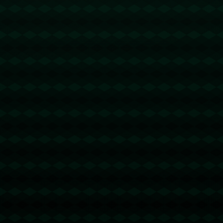
员和运动员水平的重要性。卓伟计划引入国际先进的训练理
念，并邀请国外的排球专家与本地教练交流互动，以提升整
体训练质量。这种开放的交流不仅有助于提升本地运动员的
水平，更能为雪兰莪排球培养出国际级人才奠定基础。
当然，提升影响力的过程中也存在挑战。而卓伟认为，解决
这些挑战的一大秘诀就是互相学习和合作。他举例说，像日
本和韩国这样的国家通过长期投入和专业化的训练体系，使
排球成为大众喜爱的运动，在这方面，雪兰莪可以借鉴他们
的成功经验。
**卓伟的愿景**不仅关注排球运动本身，他更希望通过体育
提升整个社区的活力和凝聚力。在他的领导下，相信雪兰莪
排总能够成为推动社区发展的先锋力量，通过排球这项充满
活力和团队精神的运动，为雪兰莪的每一个人带来积极的影