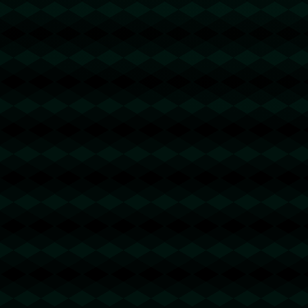
例如，我们可以观察到博格达诺维奇在防守端的积极性。他
有力地支撑了球队的整体运转。
---