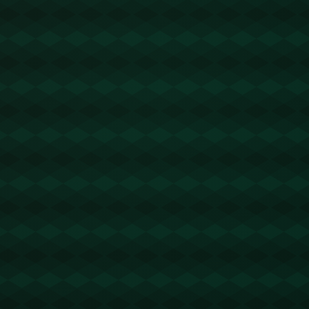
*
，更与场上的战术安排、团队协作密切相关。*博格达诺维奇在这场比赛
据比赛统计，他在上半场的出手多集中于外线——三次三分球尝试均未能命
的同时采用了贴身盯防，并且利用队友轮转防守区域，成功压制了他的投