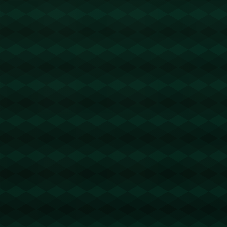
格达诺维奇的发挥**。在比赛中可以观察到，球队在进攻端更多依赖其他
应对特定对手，但却让博格达诺维奇在进攻端资源有限，手感难以“热身”