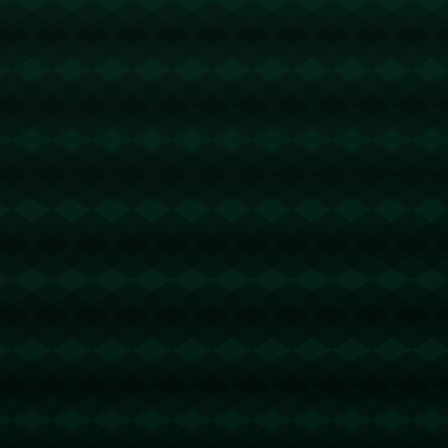
。然而即便是顶尖球员，也无法完全避免心理压力对投篮表现的影响。
许正是博格达诺维奇在上半场陷入困境的重要原因之一。
重要比赛前几场陷入低谷，但随后凭借专注于自身技术调整与团队协作，他
的信心与节奏，等待手感的回归。
们不能仅凭一场比赛的数据表现来评判他的整体状态或能力。篮球比赛
验**依然对球队的重要性不言而喻。