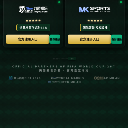
栏目：伟德投注站官网
发布时间：2026-02-09
**前言：中国女足近期在国际赛场上遭遇挑战**，首战落
败，这给球队的未来增加了更多的不确定性。在充满荆棘的
前路中，如何破局成为悬在队员和教练心中的一道难题。本
篇文章将从多个角度分析中国女足当前面临的困境，并探讨
可能的解决对策。