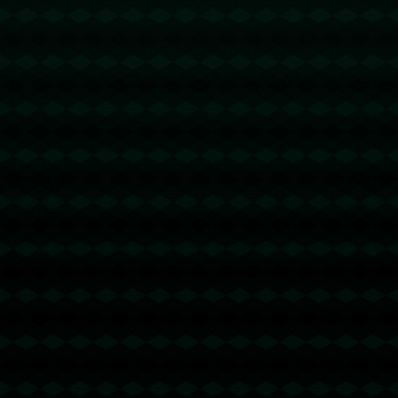
赛场上重新崛起，必须将目光投向未来。建立完善的青训体
系，为年轻球员提供更好的成长环境和更多的国际比赛机
会，是提升整体实力的基础。
一个具有代表性的案例是日本女足的成长轨迹。在日本，女
足的青训体系非常完善，年轻球员经常有机会参与国际赛
事。正是这种系统的培养和充分的实战经验，帮助日本女足
在世界舞台上崭露头角。这对于中国女足来说，也是一条值
得借鉴的道路。
**心理建设与团队文化**
心理素质的培养同样不容忽视。面对高强度比赛和重重压
力，球员的心理素质直接影响她们的临场发挥。通过*心理
训练和团队建设*，可以让球员在面对逆境时表现得更加从
容。此外，培养积极向上的团队文化，提高球队的凝聚力，
将有助于战胜外部挑战。