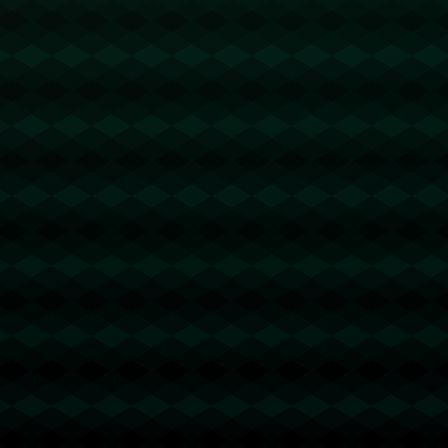
攻，梅西还在比赛后段亲自破门，为自己的表现加上浓墨重彩的一笔。如此多
道。在主教练的精准部署下，巴黎的中前场形成了有效的压迫和连接，