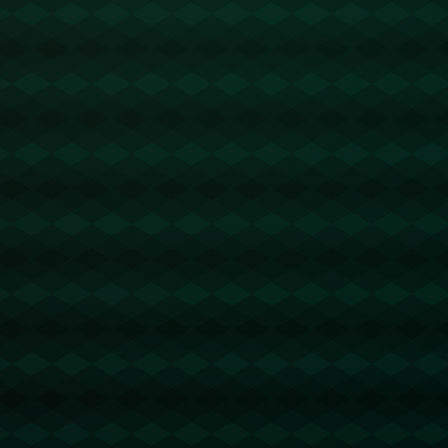
佩世界波破门**
分战胜了里尔，这场比赛不但展现了巴黎强大的攻击力，同时也凸显了梅西与
入解析这场精彩比赛的关键时刻和背后故事。
这两位顶级球星一直是巴黎阵中的核心力量，而他们之间的化学反应也
第10分钟的一次精彩助攻，帮助队友轻松破门，为球队打开了胜利的局面
后，用一次惊世骇俗的**世界波破门**再次推高了场上的气氛。
赛的某些时刻，他们展现出了顽强的斗志，甚至在下半场短暂攻破了巴