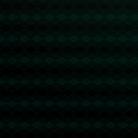
**梅西的传射建功**堪称本场比赛的一大亮点。除了助
每一次拿球和传球，都是对对手防线的一次严峻考验。
除了梅西和姆巴佩，本场比赛巴黎整体的战术安排也值得称