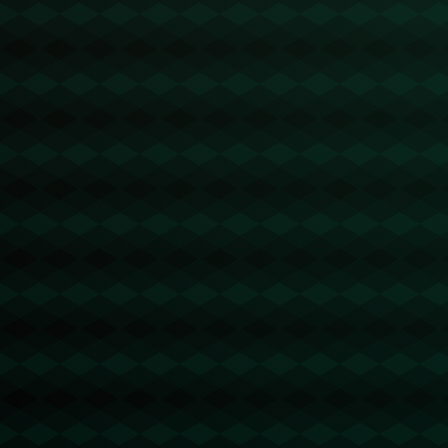
**法甲第23轮：里尔1-5巴黎圣日耳曼 梅西传射建功，姆巴
在法甲第23轮的焦点对决中，巴黎圣日耳曼以5-1的大比
姆巴佩的世界波**进球，更是让观众为之惊叹。本文将深
在比赛开始之前，大家的目光就集中在梅西和姆巴佩身上。
人都展示出了非凡的表现，为球队赢得了关键胜利。
比赛的前半段，巴黎圣日耳曼便迅速进入状态。*梅西*在
力和精湛技术的完美结合。此后不久，姆巴佩在中场接到球之
值得一提的是，里尔虽然面对强敌，但并未轻易放弃。在比
依然牢牢掌控比赛节奏。