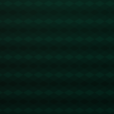
*
力而备受关注。作为利物浦队中最具影响力的球员之一，阿诺德对于许
**，红军利物浦似乎依然难以挽留这名天才后卫，因为传言阿诺德的心仪
有目共睹的。*自2016年首次出现在一线队以来，他便持续用惊艳的表现
开出**历史级的薪水合同**，以期能将他留在安菲尔德。然而，留住球
球员都期望能身披白色战袍，站上伯纳乌球场。这支球队拥有辉煌的历史和无
台上展现自己的天赋，更能在职业生涯中体验全新的挑战和成长。