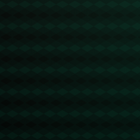
**阿诺德的未来：利物浦的高薪挽留能否阻挡皇马的魅力？*
现如今，足坛巨星辈出，但仍有一些球员以其独特的个人能
市场的一则新闻引发了广泛关注：即便**周薪高达30万镑
*作为一名出色的英格兰右后卫，阿诺德在利物浦的成长是
在世界足坛迅速崭露头角。这样的表现让利物浦管理层不惜
愿望。
**皇家马德里**历来是全球球员的“梦想之家”，许多
顶峰之一。阿诺德如选择加盟皇马，不仅能在一个崭新的舞