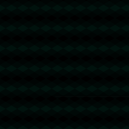
然而，利物浦对于阿诺德的意义同样深远。在这支英格兰北
功不可没。他在球队的战术体系中发挥的作用，令其他任何
从另一个角度看，阿诺德的去留也可以对比几位其他在相似
文化适应代价。相较之下，现役一些球员在转会豪门后却未
在这场情感与利益的博弈中，阿诺德的最终决定将不仅仅影
抉择都方将成为足球界关注的焦点。而这种种选择背后，正
上一篇：
以旧换新添动力 今年“双11”有什么新变化？.
下一篇：
詹姆斯主动承认错误，拒绝执行球员选项，愿意降薪
友情链接:
伟德投注站官网