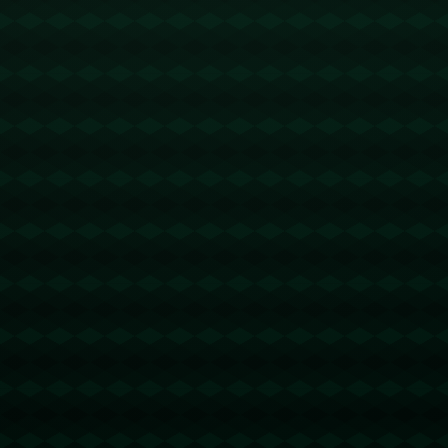
方面的先行者，他在成为夏洛特黄蜂队老板后，将其打造成
一支更具竞争力的队伍。乔丹的经历显示，一位伟大的球员
若要在商界取得成功，不仅需要丰富的赛场经验，更要具备
出色的管理才能以及对市场的敏锐洞察。
那么，安东尼认为自己会成为一个“好老板”的底气何在？首
先，是真诚的热情和对篮球的执着。他始终希望通过自己的
努力，推动这项运动的繁荣发展。在他看来，球队不仅仅是
一种投资，而是一种情感和事业的双重结合。因此，他会倾
注更多心力去支持球队的长远发展。
其次，安东尼具备充实的商务背景，知晓如何有效地制衡竞
技和商业。他在职业生涯内外都与多个品牌合作，对如何建
立和推广品牌有独到见解。这种敏锐的商业意识如果被引入
奇才队，有望提升球队的市场价值和粉丝忠诚度。同时，他
还能够通过他的个人影响力，吸引其他优秀的人才与他共