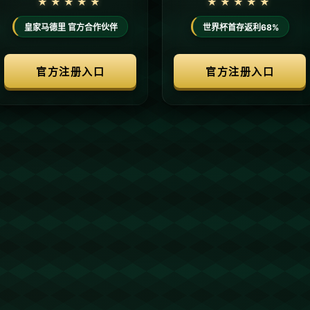
9，8中锋试水自由市场，哈登昔日CP，3个原因，湖
栏目：伟德投注站官网
发布时间：2026-02-09