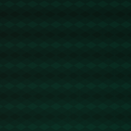
本季，令人眼前一亮的中锋成为了自由市场的热门香饽饽，而洛杉矶湖人似乎
理由呢？
不单纯是一个出色的得分手，还在篮板球和防守方面表现尤为突出。在过
得炙手可热**，任何球队都希望能将他纳入自己的阵容。