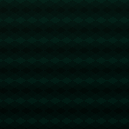
管阵中已有安东尼·戴维斯这样的明星大个子球员，但他的伤病问题总
得更多支持。