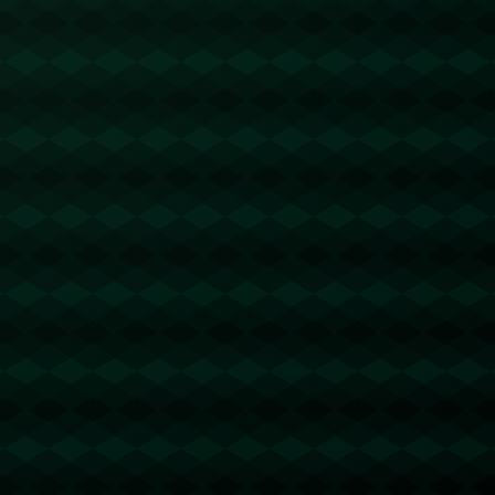
好的技术提升，还在心理层面给予了支持。郎平一度透露，她
培的一种无声否定，更是对民族荣誉的一次背叛。
虑。然而，事实证明她早已决定效力美国，而且利用了这段时
小的伤害。据业内人士爆料，这一事件极大影响了中国女排后