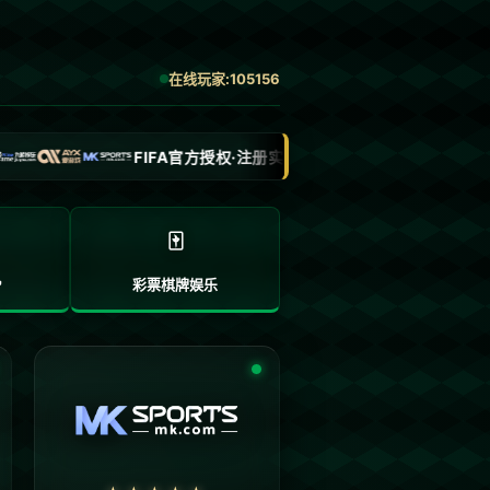
产品中心
新闻动态
联系方式