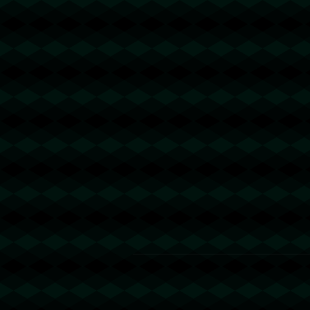
无法适应频繁的队内竞争。在几次重要比赛中，她表现不佳
### **最终下场：声名扫地，尽失支持**
抛开职业表现，她因叛变行为在公众间的形象也急剧下滑。
了原本对她的期许和信任。她曾试图通过社交媒体为自己辩
### **案例剖析：叛变带来的深远影响**
这件戏耍郎平、叛变美国的事件并不仅仅局限于这名运动员
生；另一方面，这也提醒每个人，选择背叛不仅是树敌，更是
每一位运动员都肩负着国家的希望和责任。主动投奔他国或
上一篇：
中超-国安2-0云南玉昆夺开门红 法比奥曹永竞破门.
下一篇：
波黑轻取首胜，塞浦路斯防守不力，波兰势不可挡.