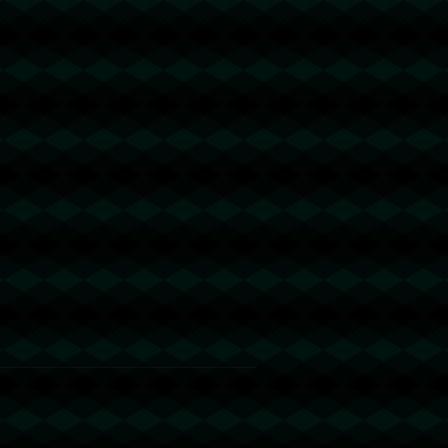
逐渐淡出主流视野。
内球迷纷纷表示愤怒***，认为她不仅背弃了国家，还破坏
人物，被称为“叛徒”的标签或许会伴随她一生。
国际竞争需要更加关注运动员的培养与管理，防止类似事件发
与国家荣誉同样重要***，不可轻易践踏。
何出色，选择误入歧途，便注定难以翻身。