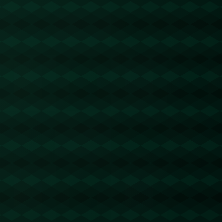
议的焦点。在中国体育史上，一名曾经闪耀过的排球运动员因
的风雨？她的故事值得每一位热爱体育的国人深思。