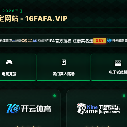
首页
关于我们