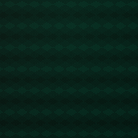
运直叫人解气**
的表现赢得了国人的尊敬。然而，有些人却走向了不同的道路，成为争
终的下场令人唏嘘不已。这位被冠以“叛徒”之名的人物究竟经历了怎样