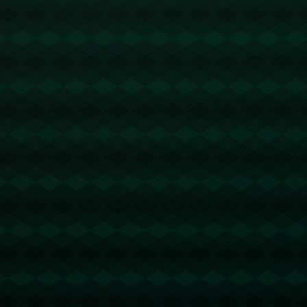
术实力***和令人瞩目的潜力。据悉，当时郎平亲自指导她，不仅给予了良
却选择离开国家队，转而为美国排球效力。这一决定不仅是对郎平苦心栽
续效力国家队的计划。***期间，她表现得犹豫不决***，称需要时间考
和愤怒。显然，她不仅辜负了郎平对她的信任，还给中国女排带来了不