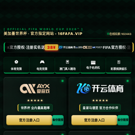
邵佳一：冬训达到了教练组的预期，队伍的精
神状态正在加强.