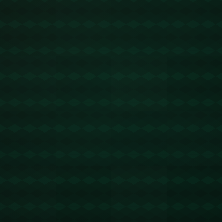
期。**邵佳一**，一位深受敬重的教练，以他的指导经验和
睿智的战略帮助队伍在这个寒冷的季节中茁壮成长。此次冬
训，不仅仅是一个体能挑战，更是一次精神的洗礼和团队凝
聚力的增强。
**冬训的战略目标**
每个成功的冬训背后都有一套详尽的计划和细致的战略目
标。对于邵佳一的队伍来说，本次冬训的任务不仅在于提高
球员的体能，更注重精神状态和技战术的精进。教练组希望
通过一系列的**训练计划和心理辅导**，使队员在即将来临
的赛季中拥有更强的竞争力和更优的表现。这样的期待在他
有序的安排下，一步步得以实现。
**精神状态的提升：核心要素**
在冬训中，加强精神状态无疑是队伍成功的关键。无论是通