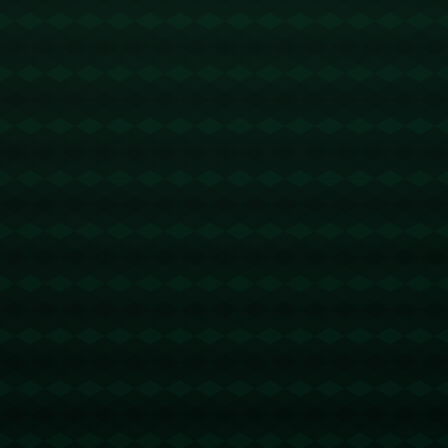
过集中训练营的**意志力锤炼**，还是通过团队**凝聚力的
培养**，邵佳一都在不断寻求帮助球员超越自我、突破极限
的方法。例如，除了常规的体能训练，他还为球员安排了多
样化的**心理课程**，从而激发他们的潜力和竞争意识。
**成功案例分析：团队精神的觉醒**