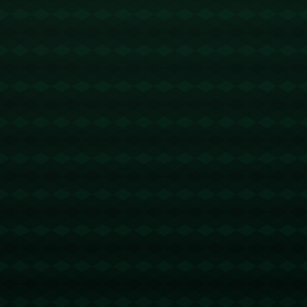
人能力极强的前锋时，防守端偶有失误。例如，在2022年世
界杯小组赛中，日本队就因防守失衡，遭到德国队明星球员
的精准打击而丢球。这种案例为日本队敲响了警钟：*面对
高效杀手的威胁，仅靠整体防守或绝对控球，并不足以确保
战无不胜。*
目前，王子铭的进球效率已经引起了日本教练组的注意。据
传，日本队在备战过程中，特别研究了王子铭的技术特点，
例如他的抢点能力、突然加速以及射门角度的选择。对此，
防守专家指出：“日本队必须要制定针对性的防守策略，比
如高位逼抢压缩王子铭的活动空间，否则一旦给他机会，他
就可能迅速扭转场面。”
---
**案例分析：王子铭的关键比赛表现**
事实上，王子铭的进球能力已经在层级更高的比赛中得到了