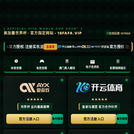
是不是多虑了？日本媒体：王子铭进球效率很
高，日本队需格外当心.