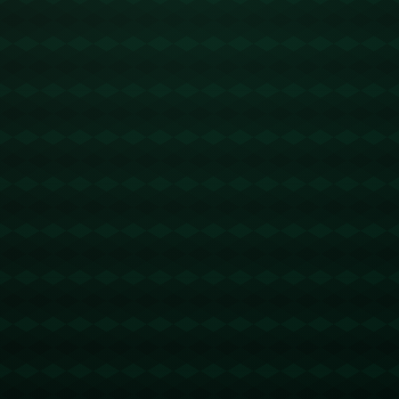
得了球队、教练乃至球迷的赞许。
**公平正义的代表**
在近年来，随着对裁判公正性的关注不断提升，莱特西尔成
为了国际裁判界的标杆。他采取的每一次执法决定均以规则