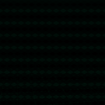
莱特西尔的成功不仅仅是个人的荣耀，也是法国裁判团队的
集体骄傲。在他的影响下，许多年轻裁判也开始借鉴他的执
法风格和职业态度，为自己的职业生涯奠定更为坚实的基
础。莱特西尔强调裁判的知识储备和不断学习的重要性，这
使得他成为年轻裁判心目中的榜样。
**总结**
*法国裁判莱特西尔*通过其出色的执法表现和坚定的道德规
范，确立了他在国际足球裁判界的地位。他不仅仅是一名成
功的裁判，更是足球界公正与专业的象征。在他挑起裁判事
务的重要时代，莱特西尔的成功故事激励着无数的裁判从业
者追求卓越。通过莱特西尔的事例，我们看到了裁判这一角
色在公平竞争中不可替代的重要位置。