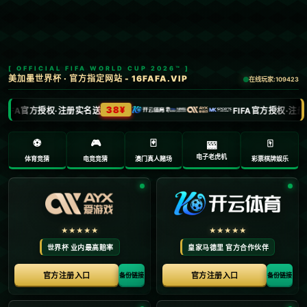
金戈鐵馬秋風烈 斯洛特論引援之艱.
栏目：伟德投注站官网
发布时间：2026-02-09