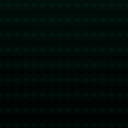
### **案例启示：背后战术与球员成长的结合**
放眼NBA，像鹈鹕这样的助攻表现无疑令人振奋。而这正
是**主教练威利·格林**的战术理念的体现。威利·格林一直
强调“分享球权”的重要性，把球场视野贯穿到得分的每一
环，从创造机会到达成进球，都是团队合作的结晶。这场比
赛正是他战术部署的成功案例之一，**通过团队配合而非依
赖个人英雄主义，鹈鹕展现了他们未来可能成为总冠军争夺
者的潜质。**
此外，鹈鹕队内年轻球员的成长也是不可或缺的一部分。**
特雷·墨菲三世**等二年级新秀在比赛中的冷静表现以及助
攻能力的提升，表明他们已经逐渐适应NBA的强度，并将
在未来成为球队的重要支柱。
### **助攻数据的价值：团队篮球的趋势与未来**