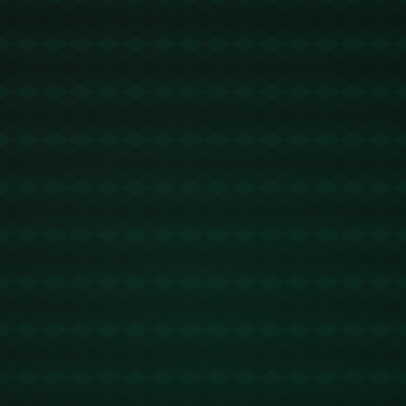
在这场比赛中，鹈鹕队的首发与轮换球员们充分发挥传球能
力，让球的流动变得更加顺畅。**布兰登·英格拉姆**展现
了他出色的控场能力——他不仅能够在进攻端犀利进攻，更
能通过精准的传球找到处于空位的队友。而另一核心球员
**CJ·麦科勒姆**则用他一贯冷静的比赛风格，将进攻机会
最大化。