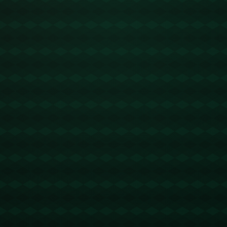
首先，从运动能力的角度来看，**皇家马德里**在球场上表
现出的高效“拉伸性”与“覆盖性”一直是其以往战胜对手的一
大法宝。无论是快速的攻防转换，还是比赛后阶段的体能储
备，皇马球员所展现出的运动智商和身体协调性都令人叹为
观止。尤其是在关键比赛中的持久力与统治力，皇马常常可
以在比赛最后阶段仍保持高水平的竞技状态。
**西甲的技术培养与运动能力的结合**
在西甲联赛中，技术和运动的结合更为紧密。西班牙足球向
来以细腻的传控技术闻名，而这种技术意识往往要求球员在