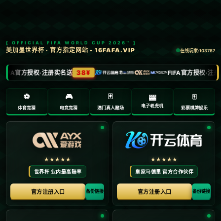
瓜和曼城最让人不爽的是在运动能力上被西甲
和皇马完爆！[2...6].