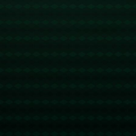
运动能力上具备更高的基础。相较之下，**曼城的集体配合
虽足够精密，但在运动能力上却稍显单薄**。此外，西甲中
许多俱乐部对球员的技术培训自青训阶段便开始，青年球员
在成长过程中已经习惯了将技术与运动结合，这也使得他们
在进入职业生涯后更加得心应手。
**经典案例：2016年的欧冠半决赛**
让我们回到2016年欧冠半决赛，皇马与曼城的对决。两队在
首回合战成平局，然而在次回合，皇马凭借其出色的运动能
力与整体协调性，成功以1-0淘汰曼城。这场比赛中，皇马
展现出的“不屈不挠”的运动拼搏精神，成为最终笑到最后的
关键。而曼城的运动能力短板在比赛中暴露无遗，无论是中
场的防守反击亦或锋线的终结能力，曼城始终无法在运动能
力上突破皇马的重重防线。
**训练理念的差异**