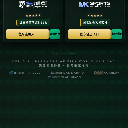
栏目：伟德投注站官网
发布时间：2026-02-09
**西甲与皇马为何在运动能力上全面超越曼城？**
在全球足球界，英超与西甲联赛无疑是最受瞩目的两大联
赛。曼城作为英超的代表队之一，其战术与技术备受推崇。
然而，在运动能力上，瓜迪奥拉执教的曼城却常常被西甲劲
旅皇家马德里所压制。这一现象究竟源自何处？本文将深入
探讨西甲及皇马为何在运动能力上能够“完爆”曼城。
**皇马的运动能力究竟强在哪里？**