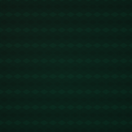
在近期的热身赛中，*巨人队的打线表现尤为令人瞩目*。从
数据来看，不仅是核心球员发挥稳定，甚至部分年轻新秀也
交出了亮眼的成绩单。例如，外野手迈克尔·康福托
（Michael Conforto）和游击手考特·史蒂文森（Carter
Stevens）在过去几场比赛中频频完成长打或关键安打，打
破僵局。他们凶猛的打击节奏，能快速消耗对手投手的体
力。
巨人队这一轮春训的**关键调整**是优化了进攻策略。他们
更加注重球员的精确打击和上垒率，同时加快了盗垒与跑垒
的速度，这种**打线的“有感提升”**令人赏心悦目。一位资
深分析师还指出：“巨人队的进攻结构更加灵活，通过不断