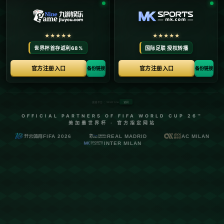
栏目：伟德投注站官网
发布时间：2026-02-09
**打线爆发+投手坚韧 巨人春训表现亮眼，道奇需警惕**
*近日，美国职棒巨人队在春训中的表现可谓是震撼人心。
一方面，打线全面觉醒，得分能力显著提升；另一方面，投
手们则以坚韧的态度与精准的控球，展现出攻克强敌的决
心。这种双向增长的势头，不仅让球迷欢欣鼓舞，更让本季
竞争对手道奇队感到危机重重。究竟巨人是如何做到“春训
大杀四方”的？让我们深入分析。*
---
### **打线火力全开，得分效率直线上升**