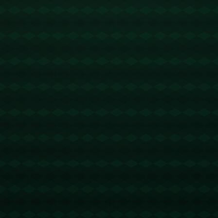
地‘打破模式’，他们赋予了对手巨大的防守压力。”
---
### **投手勇敢挑战对手，控球能力是关键**
如果说巨人的打线是“矛”，那么他们的投手群无疑是坚固的