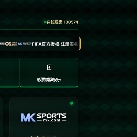
产品中心
新闻动态
联系方式