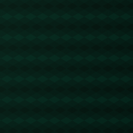
家电市场中的一匹“黑马”？本文将深入探讨这一现象背后的
功能、耐用性和能源效率等方面达到了国际一流水准。以海尔
球大多数国家的生产放缓，而中国凭借完善的供应链迅速恢复
远程办公和在线教育的普及，使得消费者对高品质家电产品的