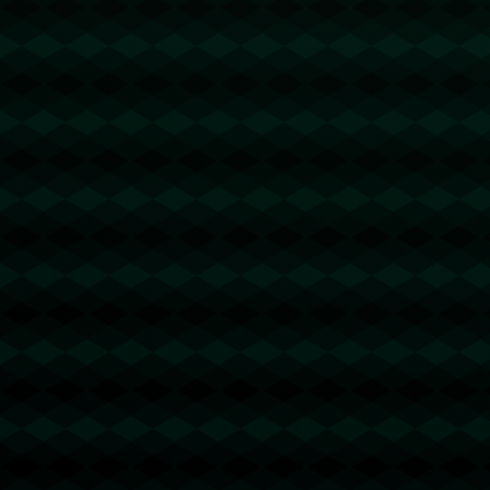
在适应国际市场的过程中，中国企业还积极参与国际标准的
位。
*成功案例分析*