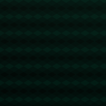
*优秀的市场策略*
除此之外，中国家电企业在市场战略上的精细布局也为出口
售后服务质量。以华为为例，其不仅在产品研发方面注重当