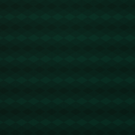
士纷纷表示惊叹。**中国家电出口何以实现如此迅猛的增长**，成为全球
的不断提升。这些企业加大研发投入，积极推动技术升级，使得产品在
、智能冰箱等，**通过技术创新不断提升产品竞争力**。
生产能力和高效的物流体系为产品出口打下了坚实基础。疫情期间，全
。随着全球经济逐渐复苏，各国消费者对家电产品的需求激增。同时，
场机遇。