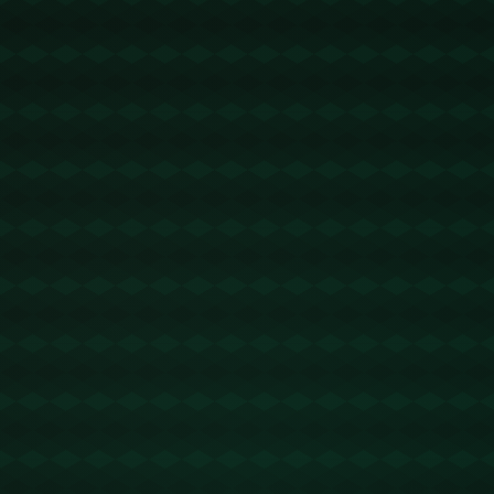
有精准的中距离跳投和三分球能力。值得注意的是，他的场
均得分已经稳定在20分以上，不仅仅是**球队进攻的主要火
力点，同时也在防守端献上可贵贡献**。
### 团队协作与战术执行
**雷霆的成功不仅仅是在于个别球员的闪光表现，更重要的
是全队的无缝合作和教练的正确战术部署**。教练团队通过
精细的战术安排和赛前准备，让球员在场上各个位置都能发
挥出最佳水平。**通过不断的传球和跑动创造更多的空位投
篮机会**，使得雷霆在进攻时的选择多样化。这场与公牛的
比赛中，做好防守反击也成为获胜的关键，抓住机会迅速反
攻，使得公牛难以反应。
### 对公牛的反思与调整