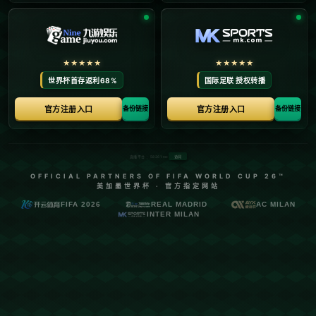
栏目：伟德投注站官网
发布时间：2026-02-09
**雷霆轻松击败公牛，亚历山大连续得分20+，豪取10连
胜：解析与启示**
在NBA激烈的赛场上，**俄克拉荷马雷霆凭借团队协作与
核心球员的出色表现**，以一场非凡的胜利震撼篮坛。他们
不仅轻松击败了芝加哥公牛，还实现了令人瞩目的十连胜。
而队中明星球员谢伊·吉尔杰斯-亚历山大再度展现了他在场
上的统治力，连续多场得分20+，为球队的胜利提供了坚实
保障。
### 亚历山大的崛起与表现
作为雷霆的得分后卫，**亚历山大已成为球队中不可或缺的
核心**。他的连续高效得分不是偶然，而是得益于他出色的
技巧和优异的篮球智商。亚历山大不仅擅长运球突破，还拥