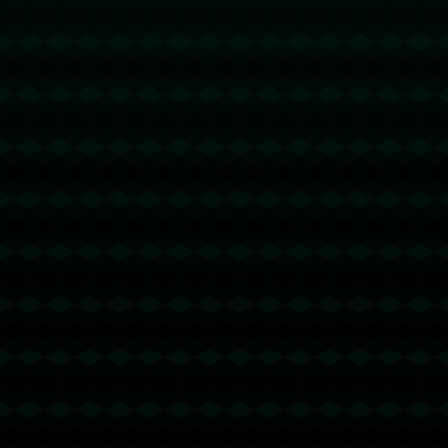
### 启示与未来展望
**亚历山大的持续高光表现和雷霆的完美连胜为球队带来了
新的机遇与挑战**。他们的崛起为其他NBA球队敲响了警
钟：如何在联盟中保持竞争力，不仅依赖于天赋，还需精于
战术与团队协作。同时，对于年轻球员而言，从亚历山大的