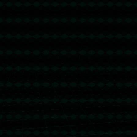
成长轨迹中可以汲取到不断自我提升的动力。
在未来的比赛中，我们期待看到雷霆如何保持这种状态，也
期待更多的精彩比赛在亚历山大的引领下上演。再战卫冕之