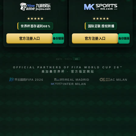
栏目：伟德投注站官网
发布时间：2026-02-09
**皮奧利：上半場我們表現出色，但之後註意力下滑成敗因
**
在足球賽場上，教練和球員的每一次失誤都可能成為競爭中
的分水嶺。AC米蘭主教練皮奧利在一場重要比賽後表示，
「上半場我們表現出色，但之後註意力下滑是導致失敗的關
鍵。」這番話揭示出一個不容忽視的問題——**球場上的專
注力，是贏球與失利之間的微妙平衡點**。這篇文章將圍繞
皮奧利的分析，探討註意力對比賽的影響以及各大球隊應如
何避免類似情況的重演。
### 如何評價「半場之間變化」？
現代足球比賽節奏快、變化多，而**「上半場表現出色，下
半場註意力不集中」**這樣的情況並不少見。這種波動通常