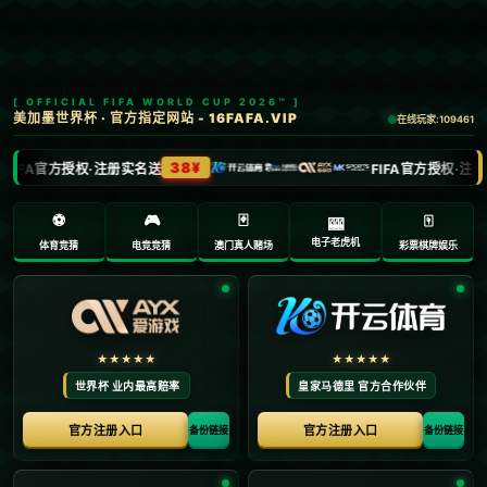
皮奧利：上半場我們表現出色 但之後註意力下
滑成敗因.