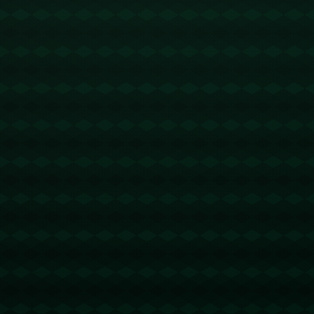
### 心理因素是如何影響球隊的表現？
心理因素在**比賽全程中的穩定性**尤為重要。正如皮奧利
所談到的，上半場的出色表現往往會讓球員產生放鬆心態，
自認比賽已掌控在手。然而，下半場對手的調整可能徹底改
變戰局。在這種情況下，如果球員無法重新集中精力，戰術
執行力下降，失誤就會接踵而至。例如，法國隊在2022年卡
塔爾世足賽決賽中，先是在上半場鎖定領先優勢，但在註意
力曇花一現的情況下，被阿根廷連續逆轉。這正是心理鬆懈
的真實案例。
### 球隊該如何保持註意力？
*要保持球員註意力的穩定，教練必須從心理建設和技術策