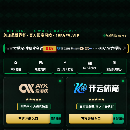
Peter Drury：紐卡斯爾聯再度盯上拉菲尼亞 然
而球員心系巴薩.