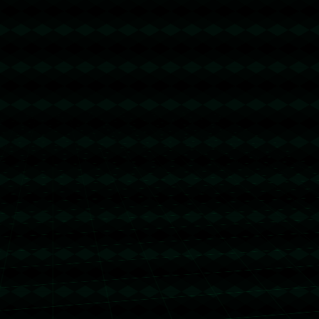
的運營模式與俱樂部文化。
---
*總之，紐卡斯爾聯追求拉菲尼亞的轉會傳聞並非毫無根據
*。球隊需要高水平的補強，球員市場也有可操作空間。而
最終隨著交易窗口的逐步推進，這筆“困難模式”下的大交易