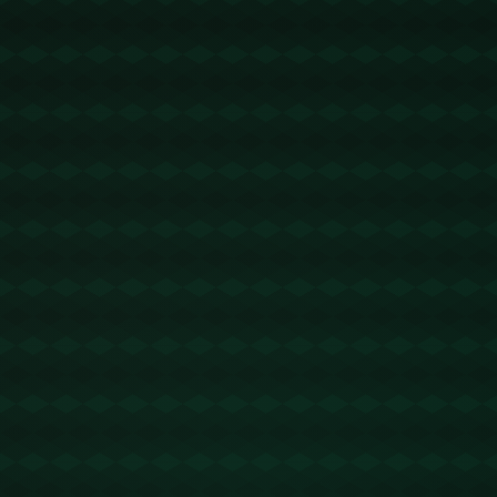
爆发力、精准的节奏以及卓越的技术水准，而这些要素张雨
霏在此次比赛中展现得淋漓尽致。预赛中，她以流畅的动
作、高效的划水和优秀的协调性轻松完成比赛，全程无明显
失误，这为她赢得了进入决赛的资格。
张雨霏虽然以蝶泳闻名，但她也是一名全面型选手，不管是
短距离蝶泳还是中长距离混合泳，她都表现优异。作为东京
奥运会女子200米蝶泳金牌得主，她在国际泳坛的地位已经
无可撼动。而这一次的晋级，更进一步证明她的短距离蝶泳
——尤其是100米蝶泳项目——也有极强的竞争力。
---