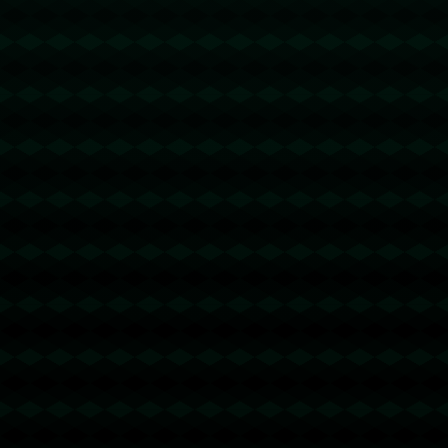
对比这些国际选手，张雨霏虽然在短距离蝶泳的国际比赛经
验方面稍显劣势，但她展现了出色的技术进步以及持续进步
的能力。这也说明，中国泳坛不仅在传统强项如自由泳、蛙