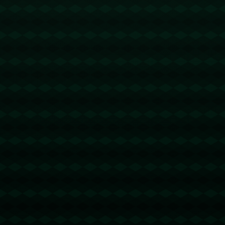
势。而她的成功转身则确保了比赛节奏一气呵成。
3. **强大的心理素质**
在预赛这样的场合，有的选手可能因压力甚至会不小心失
误，但张雨霏总能表现出一种**沉着与冷静的竞技状态**。
这种超凡的心理素质使得她的每一次比赛都能呈现出稳定而
高效的水平。
---
### **案例对比：国际蝶泳高手竞争激烈**
此次比赛不仅云集多位优秀选手，也包括一些国际顶级蝶泳
选手，如瑞典的莎拉·舍斯特伦（Sarah Sjöström），她是100
米蝶泳世界纪录保持者；以及加拿大新秀玛格丽特·麦克尼
尔（Maggie MacNeil）。在这样的高手云集的赛场中，张雨
霏的晋级尤为可贵。