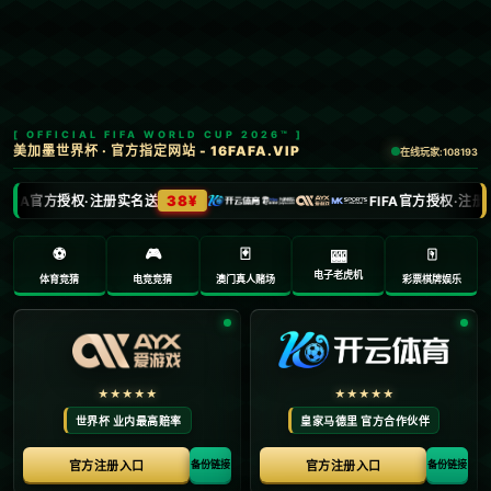
[游泳]张雨霏轻松晋级女子100蝶泳决赛.
栏目：伟德投注站官网
发布时间：2026-02-09