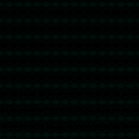
泳等领域不断突破，蝶泳项目也在追赶甚至超越世界水平。
---
### **国人期待：张雨霏能否用实力书写新篇章？**
随着张雨霏晋级女子100蝶泳决赛，人们对她的表现充满期
待。她不仅是中国泳坛的希望，更是亚洲蝶泳项目的领军者
之一。在决赛中，她能否将预赛的轻松表现转换为巅峰状
态，将决定她在本次赛事的最终成绩。
在过去几年，张雨霏不断挑战自我，从国内赛事的崛起到国
际大赛的骄人成绩，她以稳定且优异的表现赢得了良好的国
际声誉。“轻松晋级”并不是终点，而是她新一轮冲击的开
始。可以说，她的每一场比赛都在刷新全球泳坛对中国蝶泳
的认知。