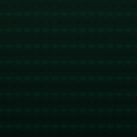
### **技术分析：张雨霏的蝶泳为何如此强大？**
蝶泳是一项**技术性极强**的泳姿，要求选手身体协调性极
高，同时在水中的爆发力不可或缺。张雨霏能够轻松晋级女
子100蝶泳决赛，背后离不开她一系列独特的技术特点：
1. **极致的划水效率**
张雨霏的蝶泳动作不仅流畅，更重要的是，她的划水效率极
高。在比赛中，她利用每一次划水都获得巨大的前进动力，
从而减少多余体力的消耗，使得她具备能够在短距离项目中
冲刺的能力。
2. **稳定的出发与转身技术**
在女子100米蝶泳中，出发和转身技术非常关键。张雨霏利
用她天赋的爆发力及后天的技术训练，在出发后迅速获得优