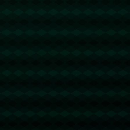
数据，湖人在主场的胜率通常高于客场，这也是该场比赛中的
破固有格局。**心理素质的较量或将成为左右比赛走势的关
的卡位大战，期待着两队奉献一场精彩绝伦的比赛。