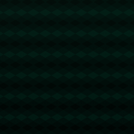
在主场观众的助威声中，**球队往往能发挥出更高的水平**。根据以往
统豪门，具备强大的心理抗压能力，而灰熊作为崛起中的劲旅，正渴望打
攻击的智斗，堪称本赛季的一大看点。每个球迷都不愿错过这场激情四溢