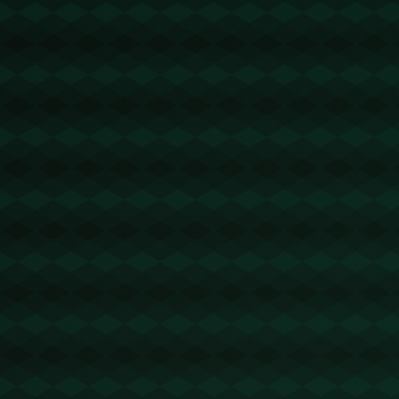
**卡位大战！湖人VS灰熊，比赛6大看点，每一点都让人热
在NBA这个充满竞争的舞台上，每一场比赛都可能改写历
生死较量**。下面，我们将为您剖析这场比赛的六大看点
**一、詹姆斯的领袖气质**