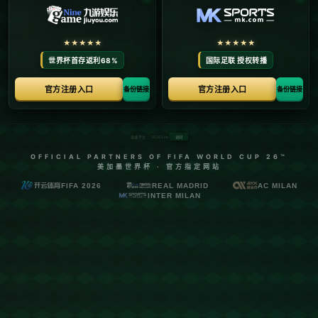
而泣！.
栏目：伟德投注站官网
发布时间：2026-02-09
**亚洲杯U20澳大利亚U20VS日本U20预测分析:澳大利亚时
隔12年晋级世青赛，球员喜极而泣！**
**前言**
在亚洲杯U20的激烈赛事中，澳大利亚U20队迎来了与日本
U20队的关键战役。这不仅是一场关乎荣誉的比赛，更是澳
大利亚U20队员们冲击世青赛席位的重要时刻。时隔12年的
奋斗，他们终于离梦想更近了一步，让球员们喜极而泣。这
场比赛的预测分析将揭示两队的实力对比、战术策略以及这
场巅峰对决的关键要素。
**主题解析**