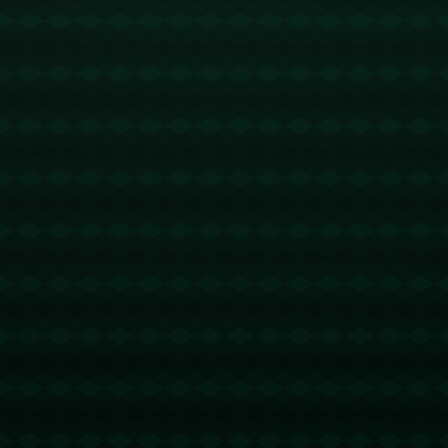
力和不屈的斗志。经过小组赛的考验，澳大利亚U20队员们
在比赛中稳扎稳打，一步步逼近目标。**在本场关键赛事之
前，澳大利亚U20队的士气正处于巅峰状态**，他们不仅希
望战胜强敌日本，更要借此机会向世界展示自己的实力。
**日本U20队：强敌当前**
相比之下，日本U20队在亚洲青年赛事中一直表现不俗。此
番比赛，日本U20队依旧是夺冠热门。在技战术方面，日本
U20队以灵活变阵和高效配合著称，尤其是他们的进攻组
合，已经在多场比赛中展现出强大的攻击力。对于澳大利亚
U20队来说，这将是一个不小的挑战。
**战术与策略**
*澳大利亚U20队*在战术上以稳固防守见长，利用中场拦
截、快速反击来寻找机会。他们的防线在整个小组赛中表现