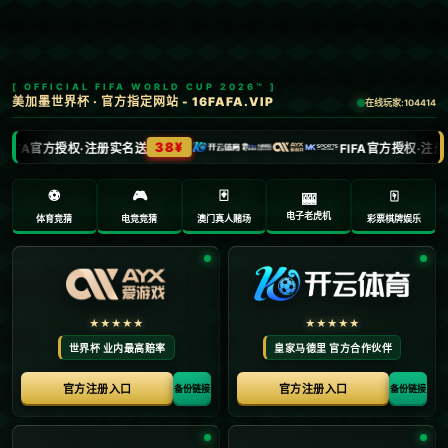
吴艳妮刷新个人纪录展现实力 世界赛场首次跻
身半决赛.