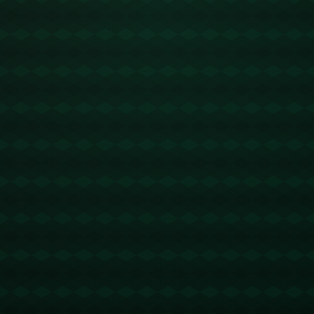
在现代足球的舞台上，守门员的角色越来越受到重视。作为
阿森纳的主帅，米克尔·阿尔特塔对英格兰门将阿隆·拉姆斯
戴尔的信心充满信任，并呼吁英格兰主教练加雷斯·索斯盖
特在即将到来的2024欧洲杯中重用这位年轻的守门员。在当
前竞争激烈的守门员位置上，阿尔特塔的这番话无疑为拉姆
斯戴尔争取一个在国家队的确定席位增添了重要砝码。
**拉姆斯戴尔的表现让人信服**
在被阿森纳签下后，拉姆斯戴尔迅速用其出色的表现赢得了
球迷和专家的赞誉。他在2022/23赛季的英超联赛中以其敏
锐的反应和稳定的扑救帮助球队完成了多个关键比赛，显示