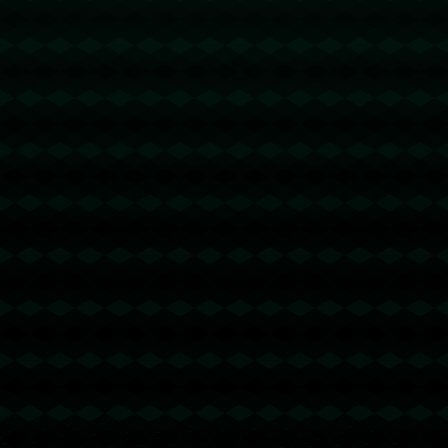
阿尔特塔公开叫板索斯盖特，希望他在2024年欧洲杯时给予
拉姆斯戴尔更多的信任，这一呼吁基于对拉姆斯戴尔一系列
表现的肯定。阿尔特塔强调，在现代足球中，**门将不再仅
仅是守门**的最后一道防线，而是一个能通过**精准的传球
和调度**来帮助球队进攻的关键角色。而拉姆斯戴尔在此方
面表现出的潜质，正是他得到重用的理由之一。
**数据支持：拉姆斯戴尔的关键表现**
不仅仅是对手和球迷，数据也为阿尔特塔对拉姆斯戴尔的评
价增加了重量。据统计，拉姆斯戴尔在上赛季的出场中完成
了**超过75%的扑救成功率**，并多次保持零封对手。对阵
顶级球队时，他的表现尤其抢眼，以一场对曼城的比赛为
例，他的多次关键扑救直接帮助球队避免了失分。这些数据
不仅展示了他的实力，更为他角逐国家队首发提供了有力的