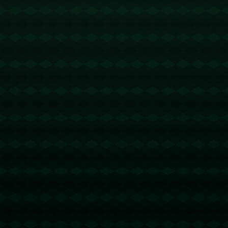
了他作为顶级守门员的潜力。无论是在面临单刀直入时的勇
敢出击，还是在高空球的处理上，拉姆斯戴尔都表现出一种
成熟的冷静。这种表现无疑是阿尔特塔坚信他有能力在国际
比赛中闪耀的原因。
**英格兰门将位置的竞争**
英格兰国家队在门将位置上的竞争一向激烈。长期以来，门
将位置由乔丹·皮克福德占据，但近来的状态起伏不定，让
人们开始质疑他是否能够继续无可争议地主守英格兰的球
门。除此之外，像迪恩·亨德森和尼克·波普这样的门将也都
虎视眈眈，渴望获得机会。然而，阿尔特塔相信，拉姆斯戴
尔凭借其在阿森纳的稳定表现、出色的**扑救能力**和关键
时刻的领导力，完全有资格成为2024欧洲杯上英格兰的首选
门将。
**阿尔特塔的信任与期待**