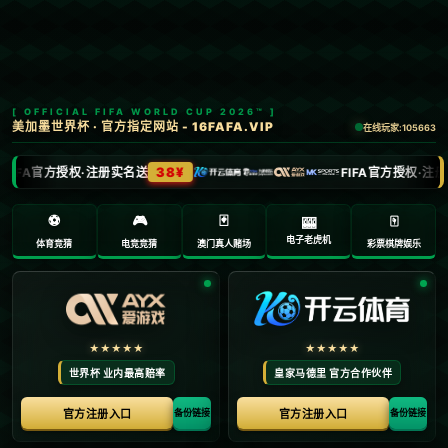
17年奥斯卡6000万镑加盟上海海港，仅工资就
赚取1.5亿镑.