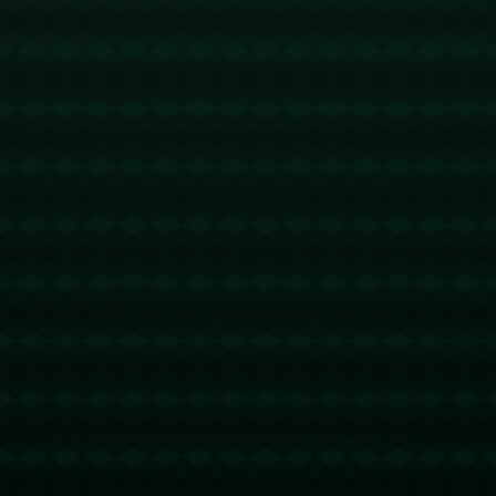
首先，作为一名创造型中场球员，奥斯卡在场上的传球视野
与组织能力对球队整体战术非常重要。他的加盟大幅提升了
上海海港的比赛质量，并帮助俱乐部在中超联赛中屡次争夺
冠军。其次，奥斯卡作为世界级球星的到来，对中超联赛的
**品牌塑造**产生了重大影响，吸引了更多国际关注。尤其
是在中国经济迅速发展的大背景下，这种国际化的提升为中
国足球的宣传带来了巨大收益。