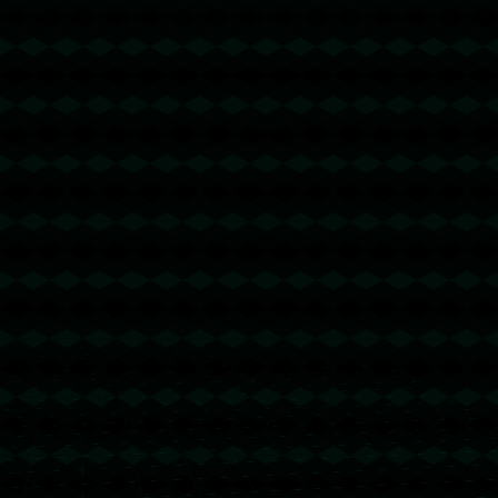
如果仔细分析奥斯卡这笔交易，不难发现其背后隐藏的**足
球商业化逻辑**。转会费加上工资总计超过2亿镑，但在当
时的市场来看，奥斯卡为俱乐部能够带来的球票收入、比赛
周边产品销量、赞助合约等综合收益远超成本支出。同时，
奥斯卡的全球关注度也为俱乐部吸引了更多国际广告合作机
会，实现了经济与竞技的“双赢”。