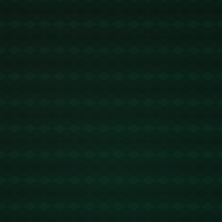
是，他在上海海港的年薪更是达到了惊人的**2400万镑/年
**，仅工资一项在几年内累计就高达1.5亿镑。这种待遇吸
引了许多顶级球星，让中国联赛一度成为欧美球员眼中的
“淘金圣地”。
这种现象的出现，与中国足球市场的发展战略不无关系。从
2010年开始，中国足协提出大力发展职业足球的目标，许多
中超俱乐部开始投入重金引进国际球星。通过签约奥斯卡这
样的球员，不仅能迅速提升俱乐部在国际舞台上的声誉，还
能推动国内联赛的商业化进程。这种效应在其他俱乐部引进
如胡尔克、特谢拉等知名外援时也能看出端倪。
### **奥斯卡：高额收入背后的价值塑造**