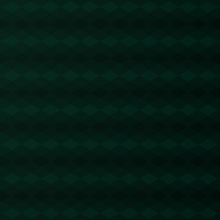
这支球队总是能为球迷带来无限的惊喜。而今，湖人再度迎来
。这类球员因为其出色的三分能力和防守技巧，被认为是**球队不可
强了球队的整体防守实力，还有效地拉开了进攻空间，为詹姆