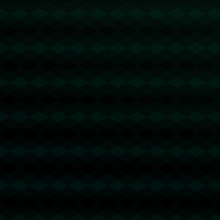
**湖人实力再次升级**
**通过3D王牌的崛起，湖人在新赛季的阵容深度得到了大
要棋子。**这位年轻球员的出现，为湖人带来了极大的战
总结来看，湖人的豪华配置加上新崛起的3D球员，注定将
冠路上越走越远。**对于每一个期待湖人重回巅峰的球迷来