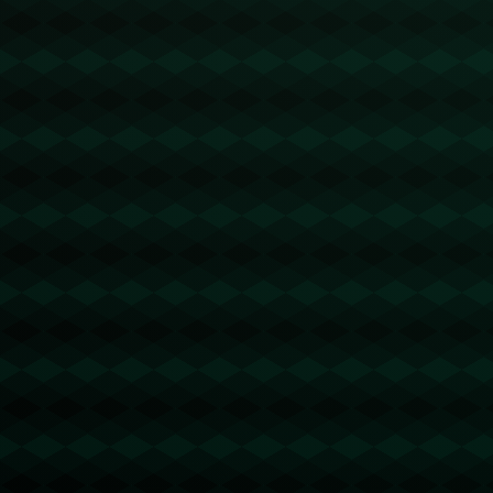
让我们回顾一下湖人历史上的几个优秀3D球员，看看他们
和三分能力也是湖人重要的资产。**现在，这位新晋的3
阵营。
**东皇的绝配**
身为湖人的领袖，东皇詹姆斯一直在寻找一个稳定输出的全
线射手拉开空间。新的3D球员不仅能在外线展开火力支援