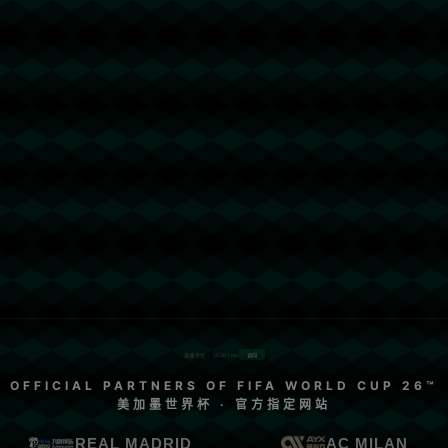
鸿博：渴望次回合在越秀山翻盘.