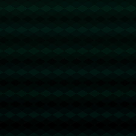
幅提升**。不仅增加了外线投射的稳定性，也改善了球队在防守端的短板
术灵活性，使他们在面对不同对手时能够更加游刃有余。
成为新赛季一道不可忽视的力量。随着赛季的推进，我们有理由相信，这
说，这无疑是一个巨大的利好消息。**