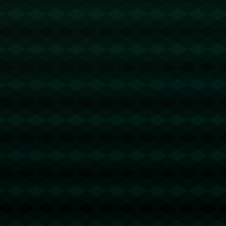
核心打者，為球隊帶來無數勝利與榮耀。然而，在與美職短暫合作後重返日
己面臨挑戰，也讓球隊財務運作受限，讓重建計畫被迫延後。