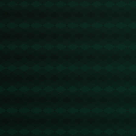
**日職／巨型合約成巨型包袱 五冠王名將也難倖免**
在職業運動的世界裡，高額的巨型合約通常被視為球員實力
型合約如何成為雙刃劍，以及為何即便是「五冠王名將」級