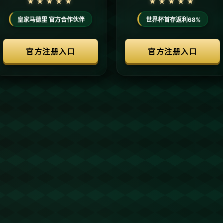
日職／巨型合約成巨型包袱 五冠王名將也難倖免.
栏目：伟德投注站官网
发布时间：2026-02-09