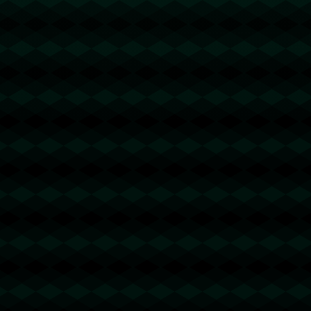
隊或球員個人。對於球隊來說，長期掏空的財務空間讓新秀栽培、引援
副產品。而球迷則飽受矛盾折磨，一方面希望名將打出身價，一方面又對
美後，回到日本與西武獅簽下高額合約。然而，傷病與狀態的反覆讓他始終難
成為他的生涯標籤之一。