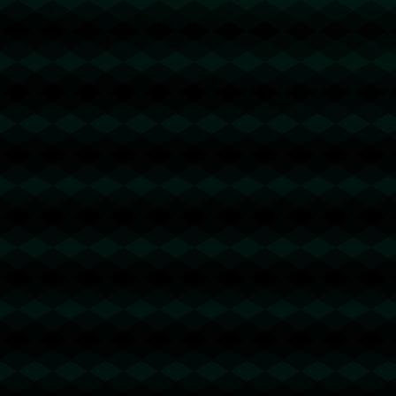
**巨型合約的警示：誰是受害者？**
當巨型合約變成巨型包袱時，真正的受害者其實不僅限於球
固然在短期內帶來財富與榮耀，卻往往也成為壓力與期待的
日職的*松坂大輔*案例同樣值得深思。他在2006年旅
他選擇以謙遜姿態面對外界批評，但巨型合約的故事卻早已
---