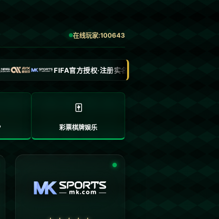
产品中心
新闻动态
联系方式