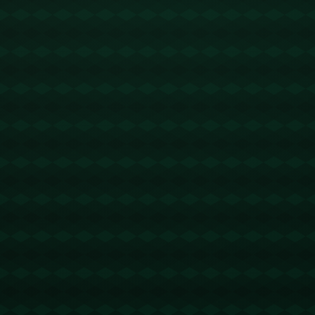
如，在他缺席对阵莱斯特城的比赛中，曼联最终以2:4惨
败，整场比赛都显得节奏混乱，攻防两端缺乏组织。这样的
表现让人不禁联想到费迪南德的那句话——**“没有B费在
场，我们就像是一支英冠球队”**。
**B费对球队的全方位影响**
不仅仅是在进攻端，B费还补充了曼联在中场的防守硬度。
他的跑动覆盖面广，常常参与到防守中，为后防线减轻压
力。此外，B费还起到了领导作用，经常在关键时刻鼓舞队
友士气，展现了作为队长的风范。
以下是几个关键数据来佐证B费对曼联的重要性：
* 曼联在B费出战的比赛中平均每场进球数为2.1，而在他缺
阵的比赛中这一数字下降至1.3。