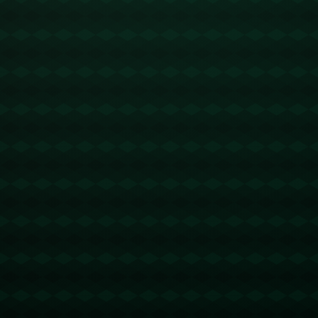
绩，这无疑是快船胜利的关键之一。鲍威尔以其强悍的打法
和得分能力，在场上始终保持攻防两端的高效表现。即使身
有伤病，他仍能冷静地命中关键投篮，为快船在比分胶着的
时刻奠定胜局。鲍威尔的拼搏精神也无疑激励着队友和球
迷，让人们看到了他无与伦比的专业素养。
在对手阵营，**库里以26分、7个篮板、6次助攻**的数据领
衔勇士，尽显MVP级别的影响力。他一如既往地通过精准
的三分和非凡的控球能力，为勇士的进攻提供了强大火力。
然而，面对快船严密的防守，库里却独木难支，未能在最后
时刻逆转局势。勇士在整体表现上略显疲态，未能有效突破
快船的防线，这也使得库里的努力略显孤立无援。
值得一提的是，这场比赛不仅是球员之间的对决，更是两支
战术风格迥异的球队之间的较量。快船凭借犀利的**突破和
坚韧的防守**，多次令勇士的阵地进攻难以为继。而勇士则