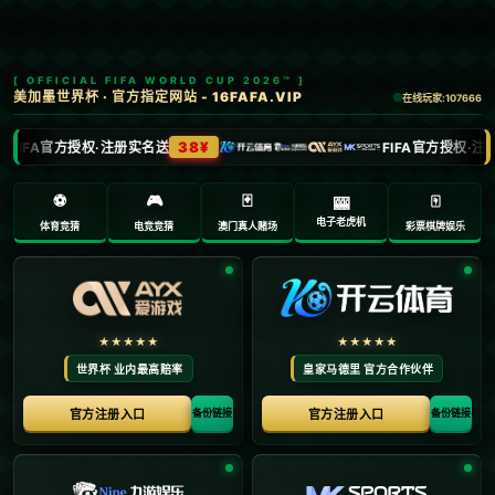
哈登貢獻12+6+16 鮑威爾帶傷砍下23分 庫裏表
現26+7+6 快船再度擊敗勇士.