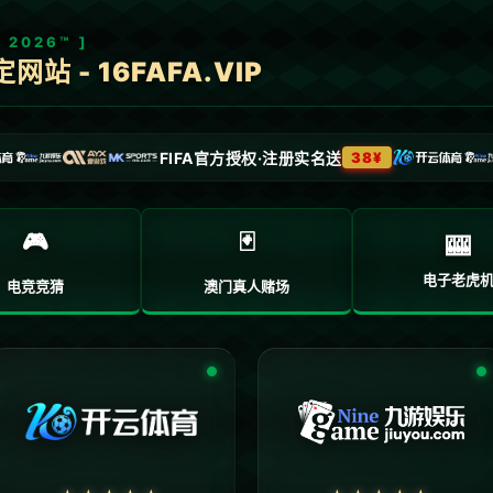
首页
关于我们