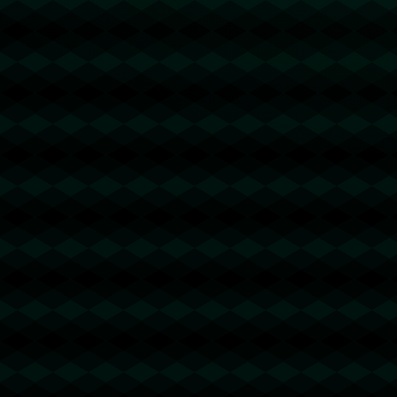
透過朱彥碩的分析，我們不難發現，對於外籍球員而言，技
球員同樣具備深遠意義。