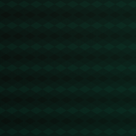
**朱彥碩評析NBA外籍球員的本土挑戰：期盼小崔下賽季再
近年來，隨著NBA的全球化發展，外籍球員在聯盟中的影
深體育評論員，深刻分析了外籍球員在NBA面臨的多重困
---
### **全球化下的本土挑戰：外籍球員如何突圍？**
現今NBA聯盟中，來自歐洲、亞洲及非洲的球員數量逐年
基（Dirk Nowitzki）在生涯早期因體能對抗不足飽受
朱彥碩在評析中提及，多數外籍球員需要面對的不僅僅是場上的
法席捲聯盟，但在進入NBA初期，他在調整體能與融入球場
---
### **小崔的潛力：從亞洲閃耀到NBA大舞台**
說到NBA的外籍挑戰，中國籃球新星崔永熙自然是被寄予
穩定的投籃表現*，讓他成為焦點。不過，NBA作為世界