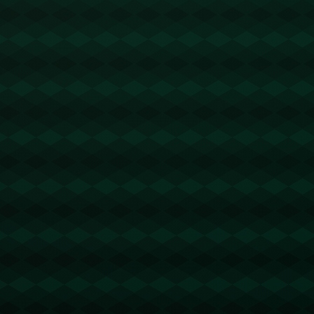
，也有挑戰重重的謝聯輝和周琦。*這些球員都曾面臨身體素質及技術水準
熟表現。他多次在評論中提到，小崔擁有頂尖的學習能力和溝通功底，這
一定能再創佳績。*