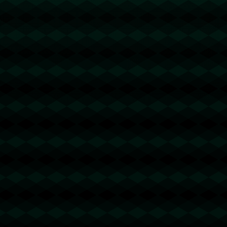
術和身體條件只是基本門檻，本土化適應才是能否成功的核心所在。而這