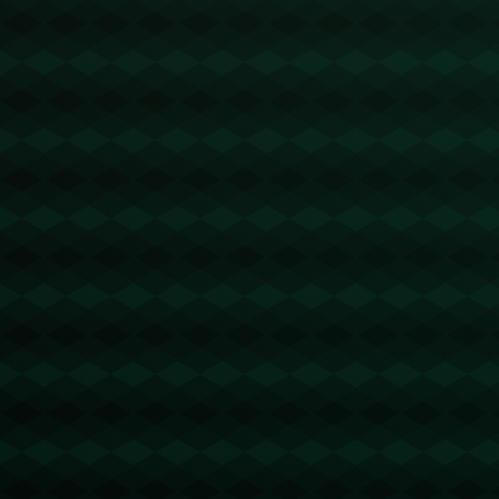
考慮到以往中國球員在NBA的歷程，有成功的案例如姚明
成為外界關注重點。
朱彥碩對小崔的期待，更多是基於他過去在亞洲賽場上的成
抓住機會打磨對抗細節並提升防守能力，相信在下賽季，他
---