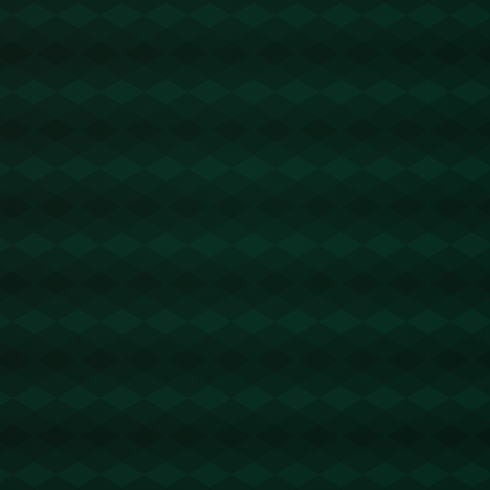
創佳績**
響力與日俱增。然而，對於這些遠赴美國的國際精英們而言，適應本土文
境*，並特別提到中國年輕球員崔永熙（小崔）的未來潛力。換言之，本土
增加。他們的技術風格、戰術思維往往與美國球員迥異，這也使不少外籍球
批評，但正是他對於*NBA本土文化及訓練體系的適應*，才成就了其輝煌的職
挑戰，還包括場外的語言溝通、文化隔閡甚至心理壓力。例如，來自塞爾維亞
氛圍上投入了大量努力。這些經歷正印證了，外籍球員若想站穩腳跟，不僅
厚望的一位。朱彥碩多次提到，身為年輕一代的代表，小崔已在亞洲賽場
最高水準的籃球聯賽，其身體對抗強度與戰術複雜度明顯高於CBA，崔永