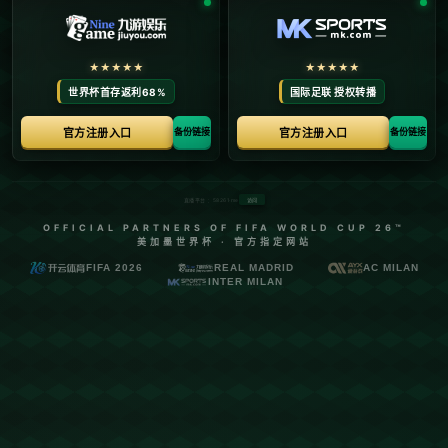
栏目：伟德投注站官网
发布时间：2026-02-09
**西甲第21轮：巴塞罗那2-1力克毕尔巴鄂竞技，梅西任意
球破门职业生涯第650球**
近期的西甲赛场风起云涌，豪门之间的较量再次点燃了球迷
的热血情怀。巴塞罗那在第21轮联赛中以**2-1击败毕尔巴
鄂竞技**，不仅延续了强势状态，一位老将再一次证明了自
己的不可替代性——**梅西通过一记精准的任意球破门，达
成职业生涯第650球的重要里程碑。**这不仅是一场普通的
胜利，更是梅西足球史诗中的又一璀璨篇章。
### **精准任意球：梅西职业生涯第650球的高光时刻**
比赛进行到第20分钟，巴塞罗那获得前场任意球机会。从这
个位置观察，很难不让人将目光聚焦于球场上淡定的梅西。
起跑、摆腿、轰出弧线……皮球优雅地飞过人墙，直挂球门