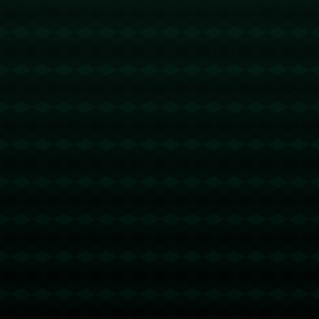
尽管梅西的任意球进球是全场焦点，但巴塞罗那能够击败毕
尔巴鄂竞技离不开全队的齐心协力。正如教练科曼赛后所
言，“这是一场属于团队的胜利，而梅西的进球锦上添花。”
比赛的另一进球则是格列兹曼的贡献，这也反映出当前巴萨
进攻线的多点开花趋势。本赛季中巴萨一度因战绩低迷陷入
质疑，但最近几轮表现逐渐恢复了强队本色，而此役的胜利
让他们继续向榜首发起冲击。
### **背景分析：梅西为何如此高效？**
梅西职业生涯能够累积650球的进攻数据，与其技术特色和
比赛风格密不可分。**第一，他的脚下技术与空间意识无与
伦比**，无论对手如何布防，总能找到进球机会。第二，梅
西在多种进攻场景中的适应能力极强，例如无球跑动、盘带
突破和定位球都已达到大师级水平。特别是定位球得分，梅