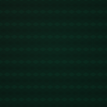
死角，门将几乎毫无反应。**这记标志性的“梅西式任意球”
再次展现了技术与艺术的完美融合**，也宣告了梅西职业生
涯的第650个进球正式诞生。
在职业足球中，能达到650球的球员屈指可数。尤其是梅
西，他在顶级联赛中保持如此高效的进球能力实属不易。这
一成就不仅体现了他在门前的敏锐嗅觉，更彰显了他对任意
球把握的惊人天赋。据统计，梅西的650球中有近50粒是通
过任意球取得的，而这些进球无疑成为了足球历史的珍贵记
忆。
### **巴塞罗那整体表现：团队胜利中的个人突破**