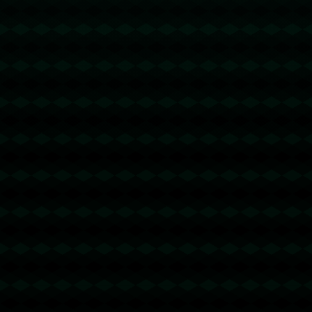
### **高天意会为申花带来什么？**
对于球迷而言，他们更加期待的是高天意加盟后能否帮助申
花在成绩上有所突破。**从个人能力来看，高天意正值黄金
年龄，身体状态出色，他的全面型中场特点非常契合申花近
年来的战术调整方向。**
此外，高天意的到来意义不仅限于场上表现。本土明星球员
的加盟，也将为申花从市场层面注入更多活力。这对于提高
球队品牌影响力、吸引更多年轻球迷群体，无疑大有裨益。
---