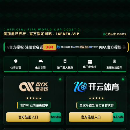
全球前100联赛射手榜：武磊31球第一，哈兰
德第五凯恩11.