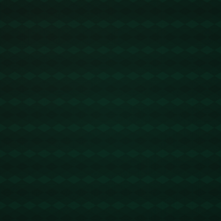
这无疑是中国足球迈向世界舞台的一个重要里程碑。他效力
于中超上海海港队，在国内联赛中表现出极为出色的进球效
率。这不仅彰显了武磊优秀的个人技术，也体现了中超联赛
在培养顶级进攻球员方面的潜力。
在了解武磊的数据时，我们需要注意以下特点：他的**射门
精准度高**、门前嗅觉敏锐、善于利用快速反击制造威胁。
此外，他在中国联赛的比赛节奏较快且进球机会较多——这
一特性也促使他能够保持高效的进球率。因此，武磊荣登榜
首并非偶然，而是国内联赛结合其个人能力的成果。
> *案例分析：武磊本赛季单场5球的记录令人印象深刻，尤
其是在与实力相近的小队交锋中，他展现了极强的统治力。
这一场景证明了在某些联赛中，顶尖球员的重要性和关键机
会的把握能力。*